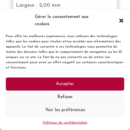
Largeur : 2,00 mm
Gérer le consentement aux
Longueur : 2,88 mm
cookies
Hauteur : 2,80 mm
Pour offrir les meilleures expériences, nous utilisons des technologies
telles que les cookies pour stocker et/ou accéder aux informations des
appareils. Le fait de consentir à ces technologies nous permettra de
traiter des données telles que le comportement de navigation ou les ID
uniques sur ce site. Le fait de ne pas consentir ou de retirer son
Epaisseur : 0,08 mm
consentement peut avoir un effet négatif sur certaines caractéristiques
et fonctions.
Conditionnement : 2500/13po
Accepter
DATASHEET
Refuser
Voir les préférences
Politique de confidentialité
OTG2030030