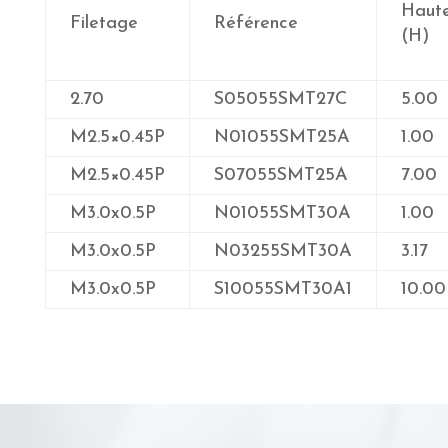
Haute
Filetage
Référence
(H)
2.70
S05055SMT27C
5.00
M2.5×0.45P
N01055SMT25A
1.00
M2.5×0.45P
S07055SMT25A
7.00
M3.0x0.5P
N01055SMT30A
1.00
M3.0x0.5P
N03255SMT30A
3.17
M3.0x0.5P
S10055SMT30A1
10.00