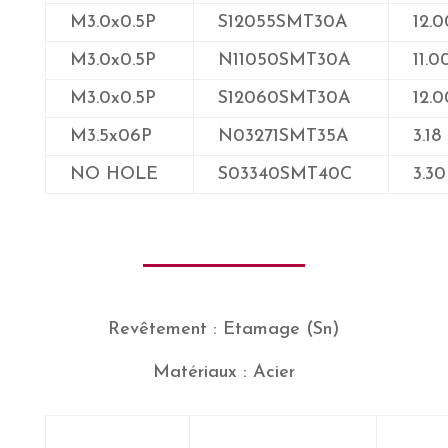
M3.0x0.5P
S12055SMT30A
12.0
M3.0x0.5P
N11050SMT30A
11.0
M3.0x0.5P
S12060SMT30A
12.0
M3.5x06P
N03271SMT35A
3.18
NO HOLE
S03340SMT40C
3.30
Revêtement : Etamage (Sn)
Matériaux : Acier