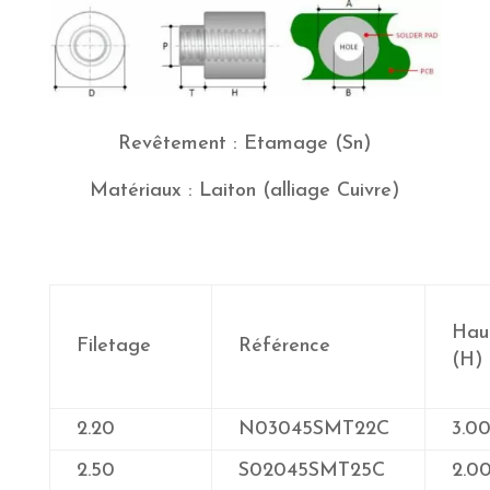
Revêtement : Etamage (Sn)
Matériaux : Laiton (alliage Cuivre)
Hau
Filetage
Référence
(H)
2.20
N03045SMT22C
3.0
2.50
S02045SMT25C
2.0