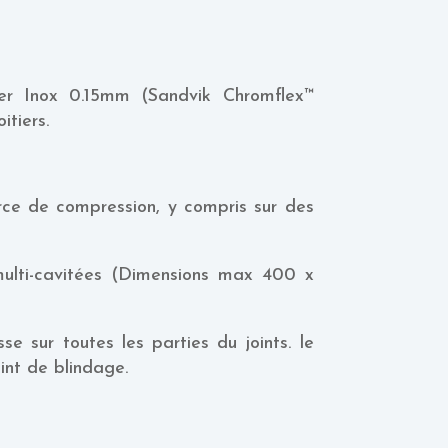
er Inox 0.15mm (Sandvik Chromflex™
itiers.
rce de compression, y compris sur des
multi-cavitées (Dimensions max 400 x
 sur toutes les parties du joints. le
oint de blindage.