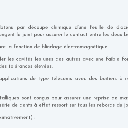
btenu par découpe chimique d’une feuille de d’aci
gent le joint pour assurer le contact entre les deux bo
ure la fonction de blindage électromagnétique.
er les cavités les unes des autres avec une faible fo
des tolérances élevées.
x applications de type télécoms avec des boitiers à 
liques sont conçus pour assurer une reprise de masse
érie de dents à effet ressort sur tous les rebords du j
ximativement) :