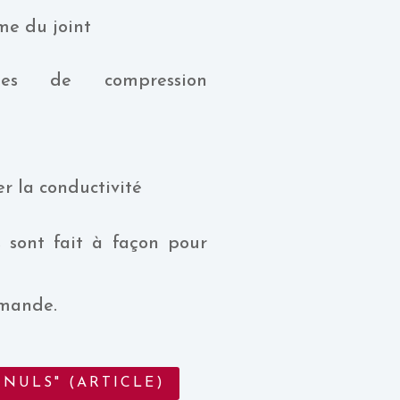
rme du joint
les de compression
r la conductivité
 sont fait à façon pour
emande.
 NULS" (ARTICLE)