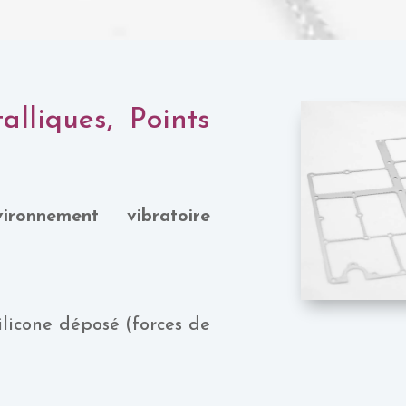
lliques, Points
vironnement vibratoire
ilicone déposé (forces de