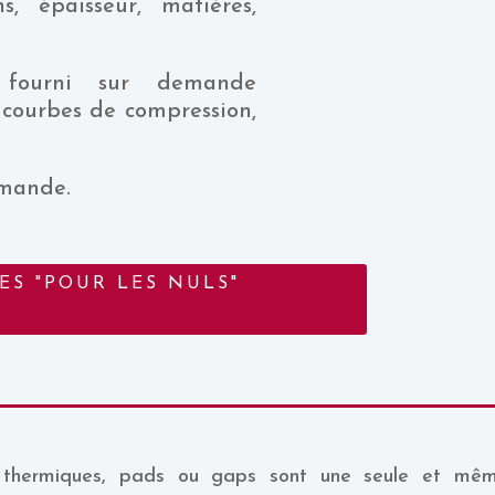
s, épaisseur, matières,
ourni sur demande
 courbes de compression,
emande.
ES "POUR LES NULS"
s thermiques, pads ou gaps sont une seule et mê