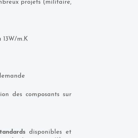
mbreux projets (militaire,
)
’à 13W/m.K
 demande
ction des composants sur
tandards
disponibles et