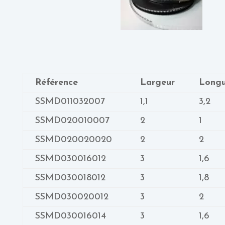
Référence
Largeur
Longu
SSMD011032007
1,1
3,2
SSMD020010007
2
1
SSMD020020020
2
2
SSMD030016012
3
1,6
SSMD030018012
3
1,8
SSMD030020012
3
2
SSMD030016014
3
1,6